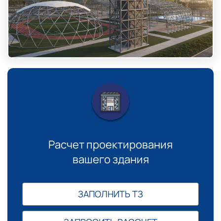
Расчет проектирования
вашего здания
ЗАПОЛНИТЬ ТЗ