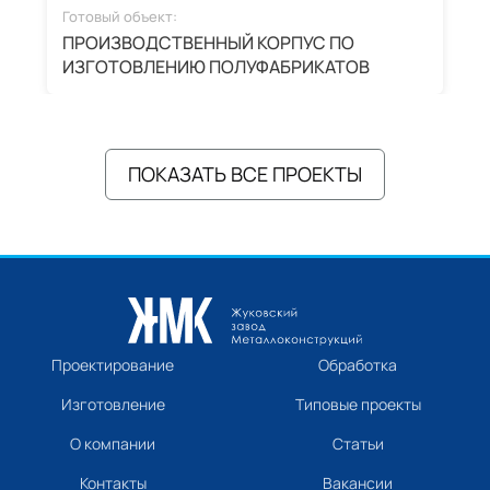
Готовый объект:
Г
ПРОИЗВОДСТВЕННЫЙ КОРПУС ПО
З
ИЗГОТОВЛЕНИЮ ПОЛУФАБРИКАТОВ
А
ПОКАЗАТЬ ВСЕ ПРОЕКТЫ
Проектирование
Обработка
Изготовление
Типовые проекты
О компании
Статьи
Контакты
Вакансии