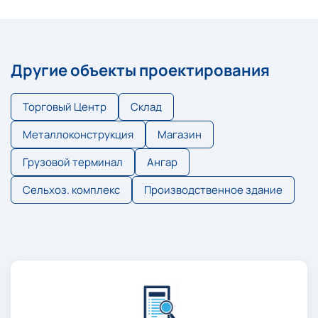
Другие объекты проектирования
Торговый Центр
Склад
Металлоконструкция
Магазин
Грузовой терминал
Ангар
Сельхоз. комплекс
Производственное здание