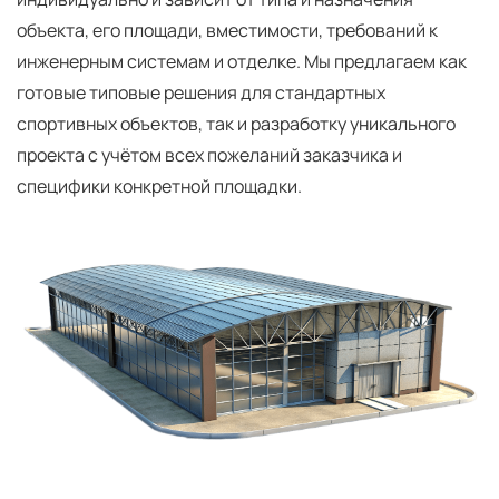
объекта, его площади, вместимости, требований к
инженерным системам и отделке. Мы предлагаем как
готовые типовые решения для стандартных
спортивных объектов, так и разработку уникального
проекта с учётом всех пожеланий заказчика и
специфики конкретной площадки.