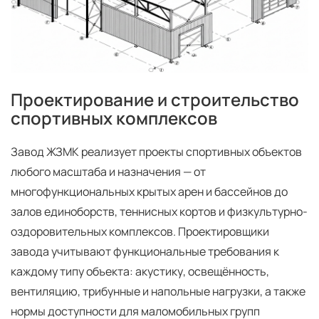
Проектирование и строительство
спортивных комплексов
Завод ЖЗМК реализует проекты спортивных объектов
любого масштаба и назначения — от
многофункциональных крытых арен и бассейнов до
залов единоборств, теннисных кортов и физкультурно-
оздоровительных комплексов. Проектировщики
завода учитывают функциональные требования к
каждому типу объекта: акустику, освещённость,
вентиляцию, трибунные и напольные нагрузки, а также
нормы доступности для маломобильных групп