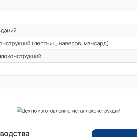
зданий
онструкций (лестниц, навесов, мансард)
ллоконструкций
зводства