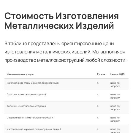
Стоимость Изготовления
Металлических Изделий
В таблице представлены ориентировочные цены
изготовления металлических изделий. Мы выполняем
производство металлоконструкций любой сложности:
Наименование услуги
Ед.изм.
Цена с НДС
Изготовление Ферм из металлоконструкций
т.
цена по
запросу
Прогоны из металлоконструкций
т.
цена по
запросу
Колонны из металлоконструкций
т.
цена по
запросу
Сварные балки из металлоконструкций
т.
цена по
запросу
Изготовление каркасов для модульных зданий
т.
цена по
запросу