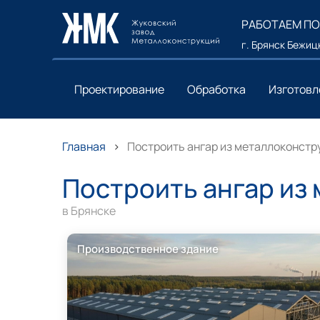
РАБОТАЕМ ПО
г. Брянск Бежицк
Проектирование
Обработка
Изготовл
Главная
Построить ангар из металлоконстр
Построить ангар из
в Брянске
Производственное здание