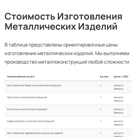
Стоимость Изготовления
Металлических Изделий
В таблице представлены ориентировочные цены
изготовления металлических изделий. Мы выполняем
производство металлоконструкций любой сложности:
Наименование услуги
Ед.изм.
Цена с НДС
Изготовление Ферм из металлоконструкций
т.
цена по
запросу
Прогоны из металлоконструкций
т.
цена по
запросу
Колонны из металлоконструкций
т.
цена по
запросу
Сварные балки из металлоконструкций
т.
цена по
запросу
Изготовление каркасов для модульных зданий
т.
цена по
запросу