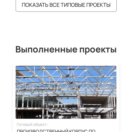
ПОКАЗАТЬ ВСЕ ТИПОВЫЕ ПРОЕКТЫ
Выполненные проекты
Готовый объект:
Г
ПРОИЗВОДСТВЕННЫЙ КОРПУС ПО
З