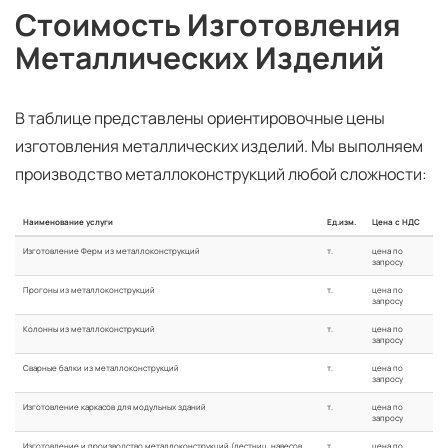
Стоимость Изготовления
Металлических Изделий
В таблице представлены ориентировочные цены
изготовления металлических изделий. Мы выполняем
производство металлоконструкций любой сложности:
Наименование услуги
Ед.изм.
Цена с НДС
Изготовление Ферм из металлоконструкций
т.
цена по
запросу
Прогоны из металлоконструкций
т.
цена по
запросу
Колонны из металлоконструкций
т.
цена по
запросу
Сварные балки из металлоконструкций
т.
цена по
запросу
Изготовление каркасов для модульных зданий
т.
цена по
запросу
Изготовление и производство металлоконструкций (лестниц, навесов,
т.
цена по