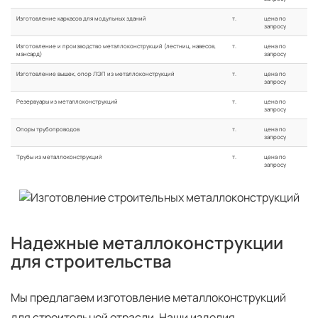
Изготовление каркасов для модульных зданий
т.
цена по
запросу
Изготовление и производство металлоконструкций (лестниц, навесов,
т.
цена по
мансард)
запросу
Изготовление вышек, опор ЛЭП из металлоконструкций
т.
цена по
запросу
Резервуары из металлоконструкций
т.
цена по
запросу
Опоры трубопроводов
т.
цена по
запросу
Трубы из металлоконструкций
т.
цена по
запросу
Надежные металлоконструкции
для строительства
Мы предлагаем изготовление металлоконструкций
для строительной отрасли. Наши изделия