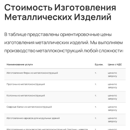
Стоимость Изготовления
Металлических Изделий
В таблице представлены ориентировочные цены
изготовления металлических изделий. Мы выполняем
производство металлоконструкций любой сложности:
Наименование услуги
Ед.изм.
Цена с НДС
Изготовление Ферм из металлоконструкций
т.
цена по
запросу
Прогоны из металлоконструкций
т.
цена по
запросу
Колонны из металлоконструкций
т.
цена по
запросу
Сварные балки из металлоконструкций
т.
цена по
запросу
Изготовление каркасов для модульных зданий
т.
цена по
запросу
Изготовление и производство металлоконструкций (лестниц, навесов,
т.
цена по