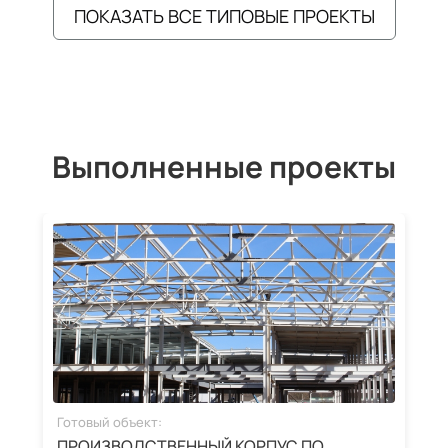
ПОКАЗАТЬ ВСЕ ТИПОВЫЕ ПРОЕКТЫ
Выполненные проекты
Готовый объект:
Г
ПРОИЗВОДСТВЕННЫЙ КОРПУС ПО
З