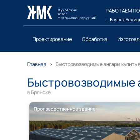
РАБОТАЕМ ПО
г. Брянск Бежицк
Проектирование
Обработка
Изготовл
Главная
Быстровозводимые ангары купить 
Быстровозводимые а
в Брянске
Производственное здание