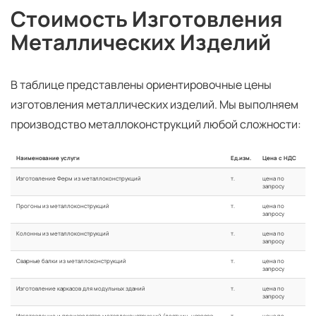
Стоимость Изготовления
Металлических Изделий
В таблице представлены ориентировочные цены
изготовления металлических изделий. Мы выполняем
производство металлоконструкций любой сложности:
Наименование услуги
Ед.изм.
Цена с НДС
Изготовление Ферм из металлоконструкций
т.
цена по
запросу
Прогоны из металлоконструкций
т.
цена по
запросу
Колонны из металлоконструкций
т.
цена по
запросу
Сварные балки из металлоконструкций
т.
цена по
запросу
Изготовление каркасов для модульных зданий
т.
цена по
запросу
Изготовление и производство металлоконструкций (лестниц, навесов,
т.
цена по